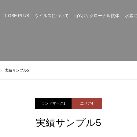
T-GSE PLUS
ウイルスについて
IgYポリクローナル抗体
水素
実績サンプル5
ランドマーク1
エリア4
実績サンプル5