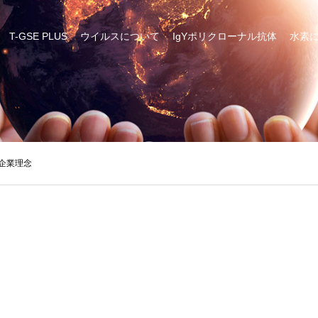
T-GSE PLUS
ウイルスについて
IgYポリクローナル抗体
水素
企業理念